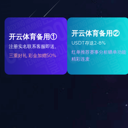
中药制丸机
混合机
|
摇摆式制粒机
中药切片机
|
旋转式制粒机
荸荠式糖衣机
|
中药煎药机
半自动胶囊填充机
|
烤箱/蒸箱/炒货机
烤箱
蒸箱
|
炒货机
|
输送设备
真空上料机
螺旋上料机
|
果蔬切片机
淮山切片机
木薯切片机
|
地瓜切片机
莲藕切片机
|
苦瓜切片机
萝卜切片机
|
土豆切片机
多功能切片机
|
其它设备
小型真空包装机
铝箔封口机
|
秸秆粉碎机