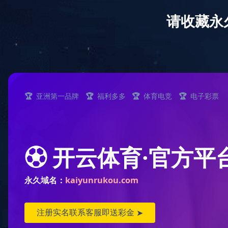
网站首页
关于开云(中
产品展
国)一站式服
务官方网站_
开云体育官
方网站