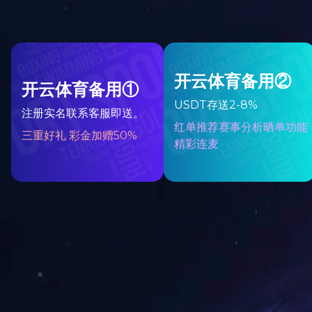
• 压片机如何压制药片？有哪些方法
联系我们
何亚琴
028-84630966
13880214288
吴 皓
028-84631856
13618058887
李紫沫
028-84631586
13458649892
张 丽
028-84631826
13488941285
谭顺利
028-84631306
13541268313
售后服务
QQ：
1328112312