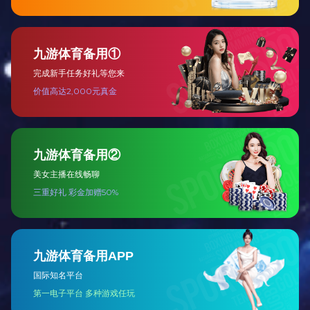
手机：
涂师傅：18628008750
产品展示
多功能切碎