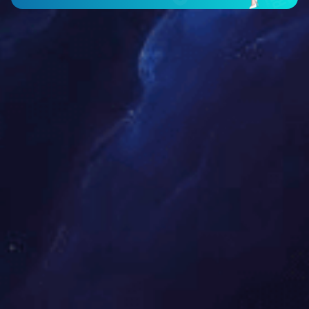
产品名称：
多功能切碎机
详细说明：
http://www.xmxj999.com