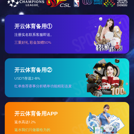
联系我们
何亚琴
028-84630966
13880214288
吴 皓
028-84631856
13618058887
李紫沫
028-84631586
13458649892
张 丽
028-84631826
13488941285
谭顺利
028-84631306
13541268313
售后服务
QQ：
1328112312