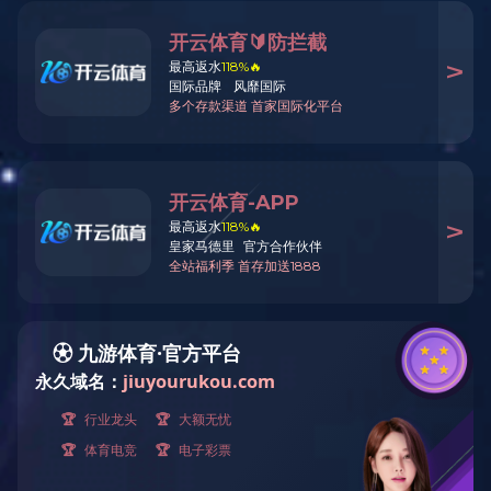
产品中心
粉碎设备
开云·体育
全能粉碎机
|
油质粉碎机
除尘全能粉碎机
|
开云(中国)一站式服
务官方网站_开云体
|
破碎机
育官方网站
扣压式小型粉碎机
230多用粉碎机
|
流水式粉碎机
15B多功能粉碎机
|
小型超微粉碎机
超微粉碎机组
|
中草药粉碎机组
涡轮粉碎机
|
430
粉
高能粉碎机
|
碎
机
制药设备
5/7/9冲旋转式压片
单冲压片机
|
机
铁质旋转式压片机
花篮式压片机
|