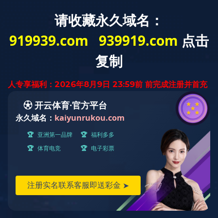
网站首页
关于开云(中
产品展示
新闻中心
企业
国)一站式服
务官方网站_
开云体育官
方网站