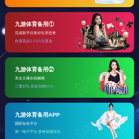
手机：
涂师傅：18628008750
产品展示
炒货机