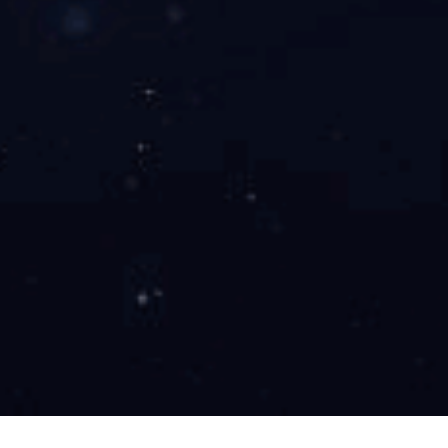
7.适合加工各种干果和坚果类，如；板栗、花生、瓜子、松籽、榛子
种豆类、麦类、米类等。适用于在各大商场、超市、食品专卖店、连
加工。是您创业致富的好帮手。
8.开云(中国)一站式服务官方网站_开云体育官方网站炒货机结构合
良好！