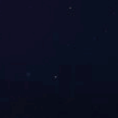
产品特点：
1.开云(中国)一站式服务官方网站_开云体育官方网站炒货机有30型.6
种方式。
2.开云(中国)一站式服务官方网站_开云体育官方网站炒货机采用独
别好。同时结构上今年进行了
改进，改为后盖可以打开，这样保养和维修十分方便。
3.用气加热的炒货机配有节能灶头，可调节火力大小。用电加热的炒
4.滚筒的外夹层内选用优质石棉作保温材料，保温层性能良好，热效
食品口感好。同时节电省时。
5.在炒的过程中，所炒物料在滚筒内立体翻炒不粘锅。
6.出锅方便，只要一按顺倒转开关就可以出锅过筛分离，无需人工分