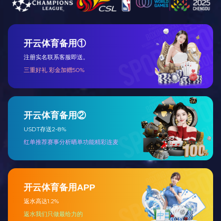
联系我们
何亚琴
028-84630966
13880214288
吴 皓
028-84631856
13618058887
李紫沫
028-84631586
13458649892
张 丽
028-84631826
13488941285
谭顺利
028-84631306
13541268313
售后服务
QQ：
1328112312