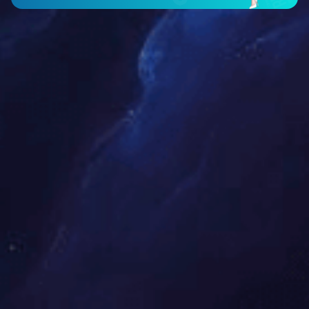
产品名称：
超微粉碎机
详细说明：
http://www.xmxj999.com
小型超细粉碎机又名气引式粉碎机，适合各种中西药物、珍珠、西