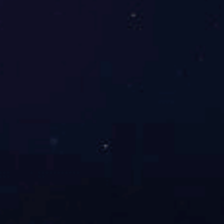
工作原理：
超微粉碎机利用气流引导原理融合传统式高速粉碎机、研磨机之优
粉碎后细的粉尘，在热空气的带动后随气流从出粉口出来，再被布袋
细，再被热气流带出粉碎腔。