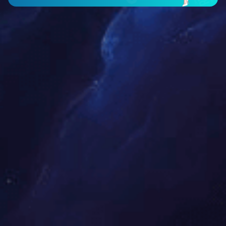
产品名称：
土豆切片机
详细说明：
http://www.xmxj999.com
1、概述