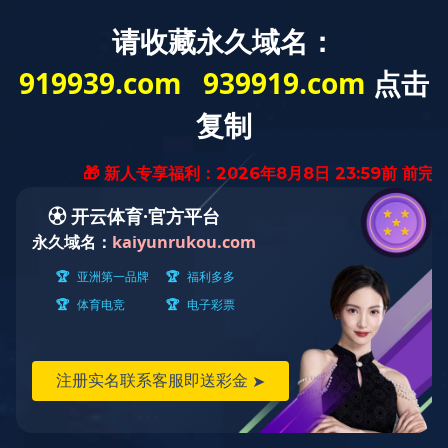
网站首页
关于开云(中
产品展示
新闻中心
企业
国)一站式服
务官方网站_
开云体育官
方网站