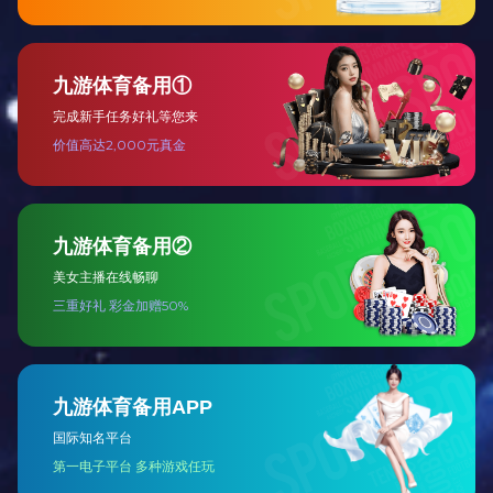
手机：
涂师傅：18628008750
产品展示
280新款真空机（干