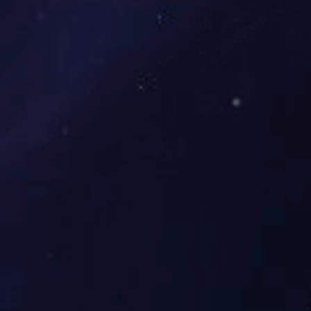
1、产品真空极限0.06Mpa，电压220V;
2、产品封口宽度：40 – 280mm（袋子过宽可分段热合）
3、整机体积：350*140*70（mm）
4、整机重量：2.6KG