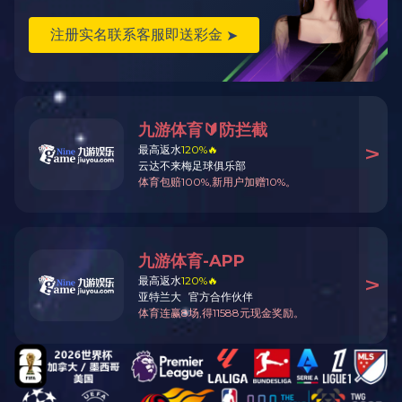
中药制丸机
混合机
|
摇摆式制粒机
中药切片机
|
旋转式制粒机
荸荠式糖衣机
|
中药煎药机
半自动胶囊填充机
|
烤箱/蒸箱/炒货机
烤箱
蒸箱
|
炒货机
|
输送设备
真空上料机
螺旋上料机
|
果蔬切片机
淮山切片机
木薯切片机
|
地瓜切片机
莲藕切片机
|
苦瓜切片机
萝卜切片机
|
土豆切片机
多功能切片机
|
其它设备
小型真空包装机
铝箔封口机
|
秸秆粉碎机